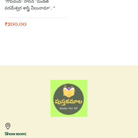
‘గోపీచంద్’ రాసిన ‘పండిత
పరమేశ్వర శాస్త్రి వీలునామా’. “
₹
200.00
Show room: