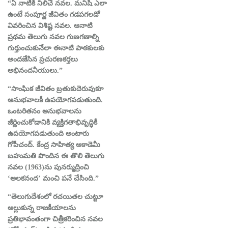
“ఏ నాటికీ నిలిచే నవల. మనిషి ఎలా
ఉంటే సంపూర్ణ జీవితం గడపగలడో
వివరించిన విశిష్ట నవల. ఆనాటి
ప్రథమ తెలుగు నవల గుణగణాల్ని
గుర్తుంచుకునేలా ఈనాటి పాఠకులకు
అందజేసిన ప్రచురణకర్తలు
అభినందనీయులు.”
“సాంఘిక జీవితం బ్రతుకుదెరువుకూ
అనుభవాలకీ ఉపయోగపడుతుంది.
ఒంటరితనం అనుభవాలను
జీర్ణించుకోడానికి వ్యక్తిగతాభివృద్ధికీ
ఉపయోగపడుతుంది అంటారు
గోపీచంద్. కేంద్ర సాహిత్య అకాడెమీ
బహుమతి పొందిన ఈ తొలి తెలుగు
నవల (1963)ను పునర్ముద్రించి
‘అలకనంద’ మంచి పనే చేసింది.”
“తెలుగుదేశంలో రచయితల చుట్టూ
అల్లుకున్న రాజకీయాలను
ప్రతిభావంతంగా చిత్రీకరించిన నవల