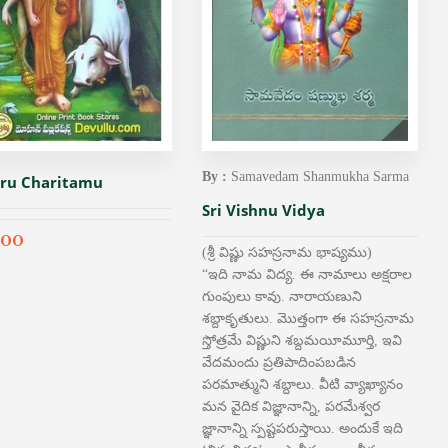
By :
Samavedam Shanmukha Sarma
uru Charitamu
Sri Vishnu Vidya
.00
(శ్రీ విష్ణు సహస్రనామ భాష్యము)
“ఇది నామ విద్య. ఈ నామాలు అక్షరాల
గుంపులు కావు. నారాయణుని
శబ్దాకృతులు. మొత్తంగా ఈ సహస్రనామ
స్తోత్రమే విష్ణుని శబ్దమయీమూర్తి, ఇవి
వేదమందు ప్రతిపాదింపబడిన
పరమాత్ముని శబ్దాలు. వీటి వ్యాఖ్యానం
మన వైదిక విజ్ఞానాన్ని, పరమేశ్వర
జ్ఞానాన్ని స్పష్టపరుస్తాయి. అందుకే ఇది