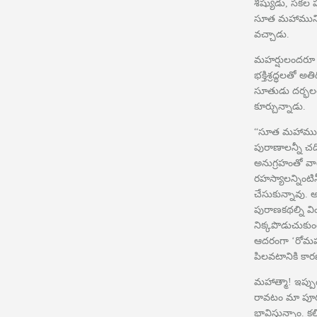
శిష్యుడు, సకల
సూత మహాముని ఆ 
వచ్చాడు.
మహర్షులందరూ ఆ
భక్తిశ్రద్ధలతో అ
సూతుడు దర్భల
కూర్చున్నాడు.
“సూత మహామునీ
పురాణాలన్నీ చద
అనుగ్రహంతో వా
రహస్యాలన్నింటి
చేసుకున్నావు. అం
పురాణకథల్ని వి
నిక్కపొడుచుకు
ఆదరంగా ‘రోమహ
పిలవటానికి కార
మహాత్మా! ఇప్పుడ
రావటం మా పూర
భావిస్తున్నాం. 