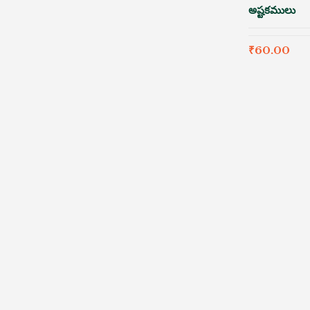
అష్టకములు
₹
60.00