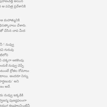
 పురాణవేత్త అయిన
పవిత్ర ప్రదేశానికి
 మహాత్మునికి
తిథిసత్కారాలు చేశారు.
తో చేసిన చాప మీద
 ! నువ్వు
ివి గురువు
టిలోని
నీ చక్కగా ఆకళింపు
దుకే నువ్వు చెప్పే
ంటుంటే శ్రోతల రోమాలు
ంటాయి. అందరూ నిన్ను
ర్షణుడు’ అని
ణం అదే.
ు నువ్వు ఇక్కడికి
్వజన్మ పుణ్యఫలంగా
కలియుగ కల్మషాలన్నింటినీ