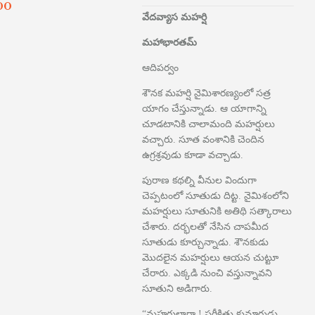
00
వేదవ్యాస మహర్షి
మహాభారతమ్
ఆదిపర్వం
శౌనక మహర్షి నైమిశారణ్యంలో సత్ర
యాగం చేస్తున్నాడు. ఆ యాగాన్ని
చూడటానికి చాలామంది మహర్షులు
వచ్చారు. సూత వంశానికి చెందిన
ఉగ్రశ్రవుడు కూడా వచ్చాడు.
పురాణ కథల్ని వీనుల విందుగా
చెప్పటంలో సూతుడు దిట్ట. నైమిశంలోని
మహర్షులు సూతునికి అతిథి సత్కారాలు
చేశారు. దర్భలతో నేసిన చాపమీద
సూతుడు కూర్చున్నాడు. శౌనకుడు
మొదలైన మహర్షులు ఆయన చుట్టూ
చేరారు. ఎక్కడి నుంచి వస్తున్నావని
సూతుని అడిగారు.
“మహర్షులారా ! పరీక్షిత్తు కుమారుడు