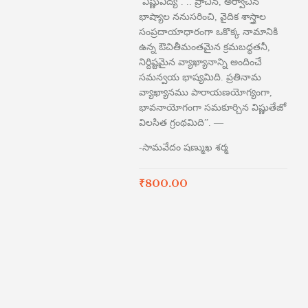
‘విష్ణువిద్య’. .. ప్రాచీన, అర్వాచీన
భాష్యాల ననుసరించి, వైదిక శాస్త్రాల
సంప్రదాయాధారంగా ఒకొక్క నామానికి
ఉన్న ఔచితీమంతమైన క్రమబద్ధతనీ,
నిర్దిష్టమైన వ్యాఖ్యానాన్ని అందించే
సమన్వయ భాష్యమిది. ప్రతినామ
వ్యాఖ్యానము పారాయణయోగ్యంగా,
భావనాయోగంగా సమకూర్చిన విష్ణుతేజో
విలసిత గ్రంథమిది”. —
-సామవేదం షణ్ముఖ శర్మ
₹
800.00