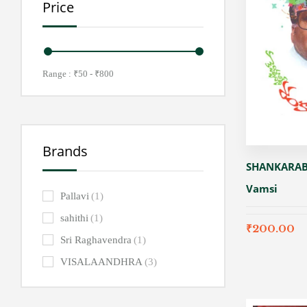
Price
Range :
₹
50
- ₹
800
Brands
SHANKARA
Vamsi
Pallavi
(1)
sahithi
(1)
₹
200.00
Sri Raghavendra
(1)
VISALAANDHRA
(3)