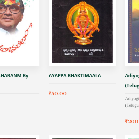
BHARANM By
AYAPPA BHAKTIMAALA
Adiyo
(Telu
₹
50.00
Adiyogi
(Telugu
₹
200