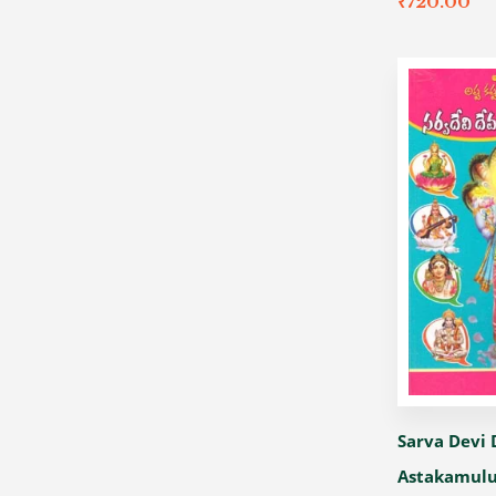
₹
720.00
Sarva Devi
Astakamulu -