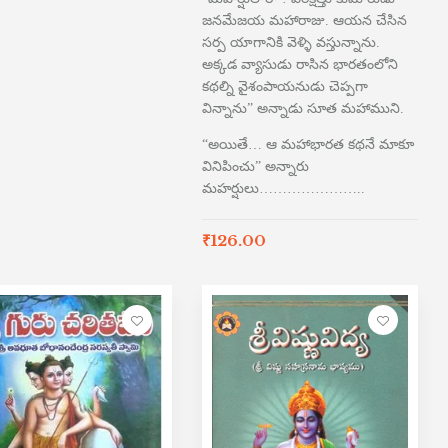
జనమేజయ మహారాజు. ఆయన చేసిన
సర్ప యాగానికి వెళ్ళి వస్తున్నాను.
అక్కడ వ్యాసుడు రాసిన భారతంలోని
కథల్ని వైశంపాయనుడు చెప్పగా
విన్నాను” అన్నాడు సూత మహాముని.
“అయితే… ఆ మహాభారత కథనే మాకూ
వినిపించు” అన్నారు
మహర్షులు…………………..
₹
126.00