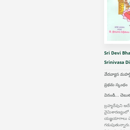
Sri Devi Bh
Srinivasa D
వేదవ్యాస మహర్షి
ప్రథమ స్కంధం
వినండి… చెబుత
బ్రహ్మదేవుని ఆ
నైమిశారణ్యంలో
యజ్ఞయాగాలు చే
గడుపుతున్నారు