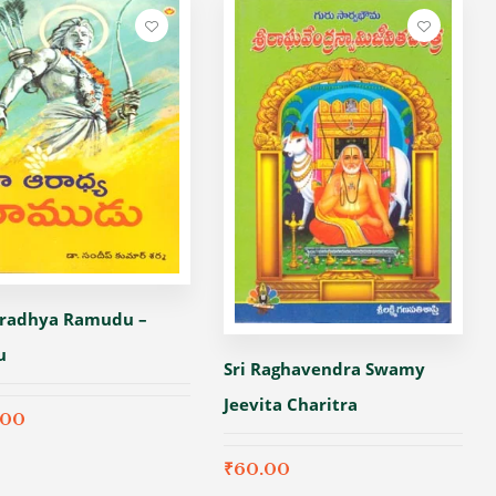
radhya Ramudu –
u
Sri Raghavendra Swamy
Jeevita Charitra
.00
₹
60.00