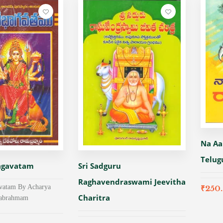
Na Aa
Telug
hagavatam
Sri Sadguru
Raghavendraswami Jeevitha
vatam By Acharya
₹
250
Charitra
mabrahmam