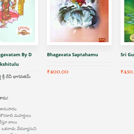
agavatam By D
Bhagavata Saptahamu
Sri G
ikshitulu
₹
400.00
₹
450
 శ్రీ దేవీ భాగవతమ్
ాను!
దేశానుసారం
 శౌనకాది మహర్షులు
స్తూ కాలం
. ఒకనాడు వేదవ్యాసుని