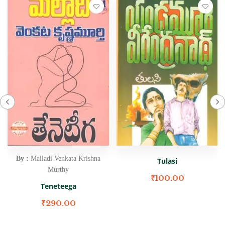
By :
Malladi Venkata Krishna
Tulasi
Murthy
₹
100.00
Teneteega
₹
290.00