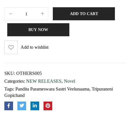
ADD TO CART
BUY NOW
Add to wishlist
SKU:
OTHERS005
Categories:
NEW RELEASES
,
Novel
Tags:
Pandita Parameswara Sastri Veelunaama
,
Tripuraneni
Gopichand