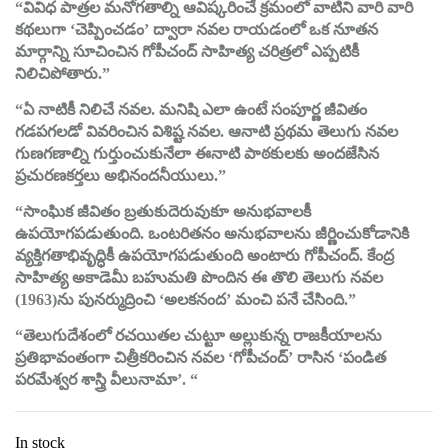
“వివిధ పాత్రల మనోగతాల్ని ఆవిష్కరించే క్రమంలో వాటిని వారి వారి
కథలుగా ‘చెప్పించడం’ ద్వారా నవల రాయడంలో ఒక నూతన
మార్గాన్ని సూచించిన గోపీచంద్ సాహిత్య చరిత్రలో ఎప్పటికీ
నిలిచిపోతారు.”
“ఏ నాటికీ నిలిచే నవల. మనిషి ఎలా ఉంటే సంపూర్ణ జీవితం
గడపగలడో వివరించిన విశిష్ట నవల. ఆనాటి ప్రథమ తెలుగు నవల
గుణగణాల్ని గుర్తుంచుకునేలా ఈనాటి పాఠకులకు అందజేసిన
ప్రచురణకర్తలు అభినందనీయులు.”
“సాంఘిక జీవితం బ్రతుకుదెరువుకూ అనుభవాలకీ
ఉపయోగపడుతుంది. ఒంటరితనం అనుభవాలను జీర్ణించుకోడానికి
వ్యక్తిగతాభివృద్ధికీ ఉపయోగపడుతుంది అంటారు గోపీచంద్. కేంద్ర
సాహిత్య అకాడెమీ బహుమతి పొందిన ఈ తొలి తెలుగు నవల
(1963)ను పునర్ముద్రించి ‘అలకనంద’ మంచి పనే చేసింది.”
“తెలుగుదేశంలో రచయితల చుట్టూ అల్లుకున్న రాజకీయాలను
ప్రతిభావంతంగా చిత్రీకరించిన నవల ‘గోపీచంద్’ రాసిన ‘పండిత
పరమేశ్వర శాస్త్రి వీలునామా’. “
In stock