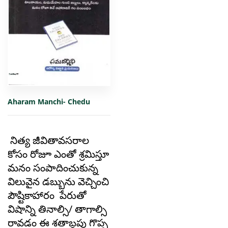
Aharam Manchi- Chedu
నిత్య జీవితావసరాల
కోసం రోజూ ఎంతో శ్రమిస్తూ
మనం సంపాదించుకున్న
విలువైన డబ్బును వెచ్చించి
పౌష్టికాహారం పేరుతో
విషాన్ని తినాల్సి/ తాగాల్సి
రావడం ఈ శతాబ్దపు గొప్ప