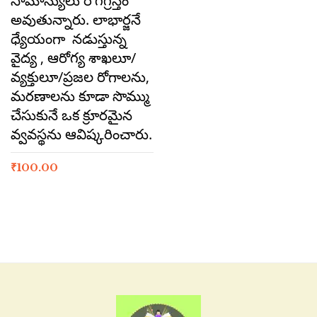
సామాన్యులు రోగగ్రస్తం
అవుతున్నారు. లాభార్జనే
ధ్యేయంగా నడుస్తున్న
వైద్య , ఆరోగ్య శాఖలూ/
వ్యక్తులూ/ప్రజల రోగాలను,
మరణాలను కూడా సొమ్ము
చేసుకునే ఒక క్రూరమైన
వ్వవస్థను ఆవిష్కరించారు.
₹
100.00