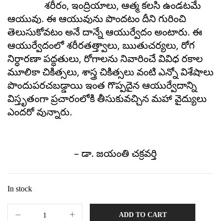
శరీరం, ఇంద్రియాలు, ఆత్మ కలసి ఉండటమే
ఆయువు. ఈ ఆయువును పొందటం దీని గురించి
తెలుసుకోవటం అనే దాన్నే ఆయుర్వేదం అంటారు. ఈ
ఆయుర్వేదంలో శరీరతత్త్వాలు, ఋతుచర్యలు, రోగ
నిర్ధారణా పద్ధతులు, రోగాలను నివారించే వివిధ రకాల
మూలికా చికిత్సలు, శాస్త్ర చికిత్సలు వంటి ఎన్నో విశేషాలు
పొందుపరచబడ్డాయి ఇంత గొప్పదైన ఆయుర్వేదాన్ని
విస్తృతంగా ప్రచారంలోకి తీసుకువచ్చిన మహా వైద్యులు
ఎందరో వున్నారు.
– డా. జయంతి చక్రవర్తి
In stock
ADD TO CART