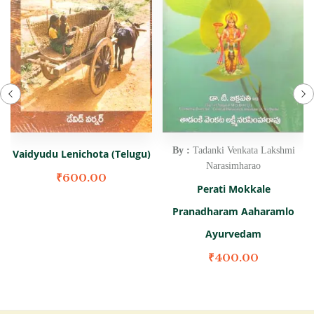
By :
Tadanki Venkata Lakshmi
Vaidyudu Lenichota (Telugu)
Narasimharao
₹
600.00
Perati Mokkale
Pranadharam Aaharamlo
Ayurvedam
₹
400.00