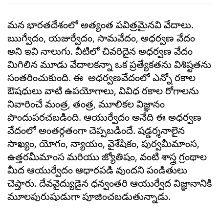
మన భారతదేశంలో అత్యంత పవిత్రమైనవి వేదాలు.
ఋగ్వేదం, యజుర్వేదం, సామవేదం, అధర్వణ వేదం
అని ఇవి నాలుగు. వీటిలో చివరిదైన అధర్వణ వేదం
మిగిలిన మూడు వేదాలకన్నా ఒక ప్రత్యేకతను విశిష్టతను
సంతరించుకుంది. ఈ అధర్వణవేదంలో ఎన్నో రకాల
ఔషధులు వాటి ఉపయోగాలు, వివిధ రకాల రోగాలను
నివారించే మంత్ర, తంత్ర, మూలికల విజ్ఞానం
పొందుపరచబడింది. ఆయుర్వేదం అనేది ఈ అధర్వణ
వేదంలో అంతర్గతంగా చెప్పబడిందే. షడ్డర్శనాలైన
సాఖ్యం, యోగం, న్యాయం, వైశేషికం, పుర్వమీమాంస,
ఉత్తరమీమాంస మరియు జ్యోతిషం, వంటి శాస్త్ర గ్రంథాల
మీద ఆయుర్వేదం ఆధారపడి వుందని పండితులు
చెప్తారు. దేవవైద్యుడైన ధన్వంతరి ఆయుర్వేద విజ్ఞానానికి
మూలపురుషుడుగా పూజించబడుతున్నాడు.