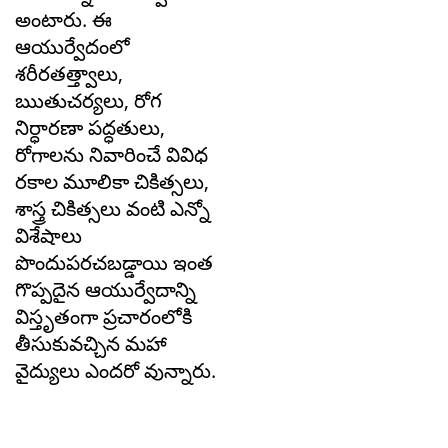
అంటారు. ఈ
ఆయుర్వేదంలో
శరీరతత్త్వాలు,
ఋతుచర్యలు, రోగ
నిర్ధారణా పద్ధతులు,
రోగాలను నివారించే వివిధ
రకాల మూలికా చికిత్సలు,
శాస్త్ర చికిత్సలు వంటి ఎన్నో
విశేషాలు
పొందుపరచబడ్డాయి ఇంత
గొప్పదైన ఆయుర్వేదాన్ని
విస్తృతంగా ప్రచారంలోకి
తీసుకువచ్చిన మహా
వైద్యులు ఎందరో వున్నారు.