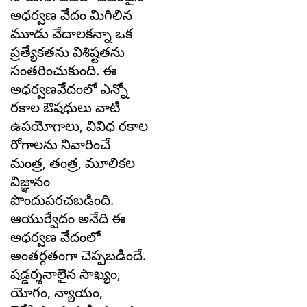
అధర్వణ వేదం మిగిలిన
మూడు వేదాలకన్నా ఒక
ప్రత్యేకతను విశిష్టతను
సంతరించుకుంది. ఈ
అధర్వణవేదంలో ఎన్నో
రకాల ఔషధులు వాటి
ఉపయోగాలు, వివిధ రకాల
రోగాలను నివారించే
మంత్ర, తంత్ర, మూలికల
విజ్ఞానం
పొందుపరచబడింది.
ఆయుర్వేదం అనేది ఈ
అధర్వణ వేదంలో
అంతర్గతంగా చెప్పబడిందే.
షడ్డర్శనాలైన సాఖ్యం,
యోగం, న్యాయం,