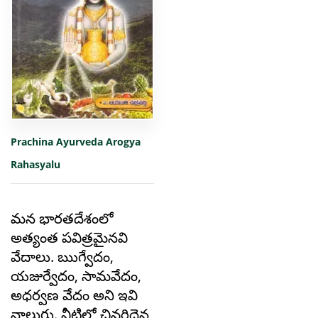
Prachina Ayurveda Arogya
Rahasyalu
మన భారతదేశంలో
అత్యంత పవిత్రమైనవి
వేదాలు. ఋగ్వేదం,
యజుర్వేదం, సామవేదం,
అధర్వణ వేదం అని ఇవి
నాలుగు. వీటిలో చివరిదైన