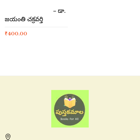
– డా.
జయంతి చక్రవర్తి
₹
400.00