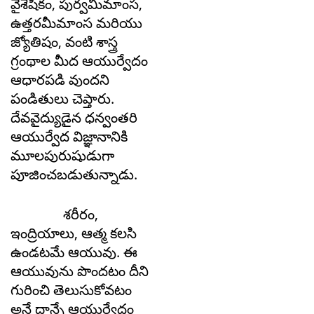
వైశేషికం, పుర్వమీమాంస,
ఉత్తరమీమాంస మరియు
జ్యోతిషం, వంటి శాస్త్ర
గ్రంథాల మీద ఆయుర్వేదం
ఆధారపడి వుందని
పండితులు చెప్తారు.
దేవవైద్యుడైన ధన్వంతరి
ఆయుర్వేద విజ్ఞానానికి
మూలపురుషుడుగా
పూజించబడుతున్నాడు.
శరీరం,
ఇంద్రియాలు, ఆత్మ కలసి
ఉండటమే ఆయువు. ఈ
ఆయువును పొందటం దీని
గురించి తెలుసుకోవటం
అనే దాన్నే ఆయుర్వేదం