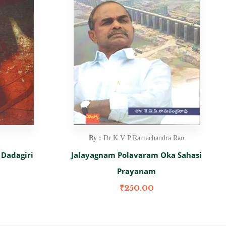
By :
Dr K V P Ramachandra Rao
 Dadagiri
Jalayagnam Polavaram Oka Sahasi
Prayanam
₹
250.00