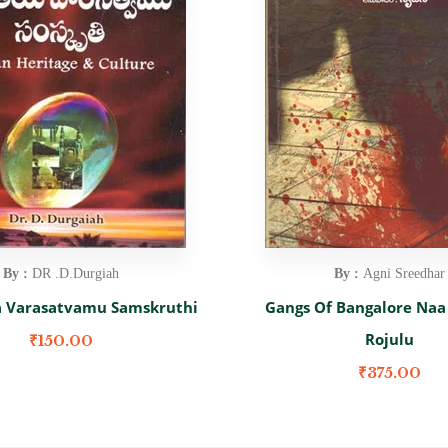
By :
DR .D.Durgiah
By :
Agni Sreedhar
a Varasatvamu Samskruthi
Gangs Of Bangalore Naa
Rojulu
₹
150.00
₹
375.00