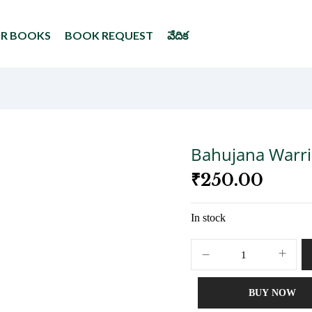
UR BOOKS
BOOK REQUEST
వేదిక
Bahujana Warri
₹
250.00
In stock
BUY NOW