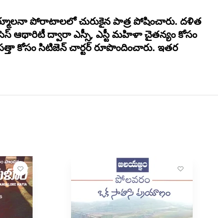
మూలనా పోరాటాలలో చురుకైన పాత్ర పోషించారు. దళిత
స్ ఆథారిటీ ద్వారా ఎస్సీ, ఎస్టీ మహిళా చైతన్యం కోసం
త్తా కోసం సిటిజెన్ చార్టర్ రూపొందించారు. ఇతర