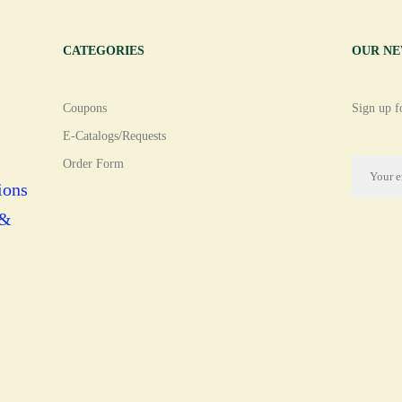
CATEGORIES
OUR N
Coupons
Sign up fo
E-Catalogs/Requests
Order Form
ions
 &