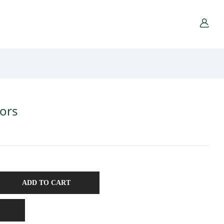
ors
ADD TO CART