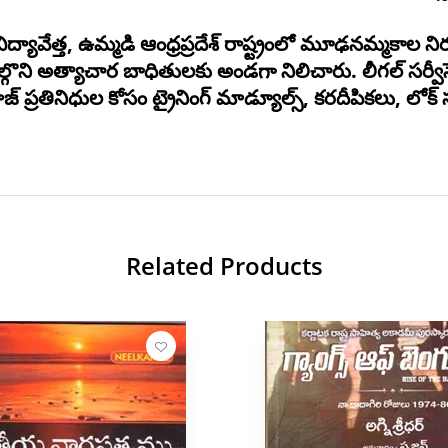
, ఉమ్మడి ఆంధ్రప్రదేశ్ రాష్ట్రంలో మూఢనమ్మకాల నిర్
్గొని అత్యాచార బాధితులకు అండగా నిలిచారు. లీగల్ సర్వీసె
్రతినిధుల కోసం ట్రైనింగ్ మాడ్యూల్స్, కరదీపికలు, లోక్ స
Related Products