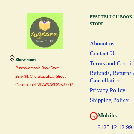
BEST TELUGU BOOK
STORE
Abount us
Contact Us
Show room:
Terms and Condit
Pusthakamaala Book Store
Refunds, Returns
29-5-34, Cherukupallivari Street,
Cancellation
Governorpet, VIJAYAWADA-520002
Privacy Policy
Shipping Policy
Mobile:
8125 12 12 99