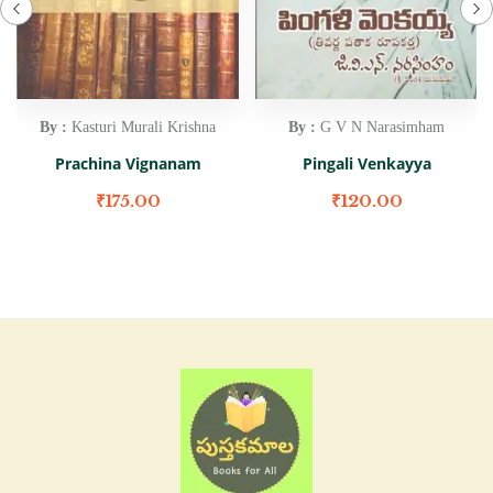
By :
Kasturi Murali Krishna
By :
G V N Narasimham
Prachina Vignanam
Pingali Venkayya
₹
175.00
₹
120.00