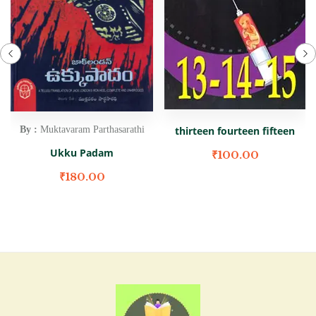
By :
Muktavaram Parthasarathi
thirteen fourteen fifteen
Ukku Padam
₹
100.00
₹
180.00