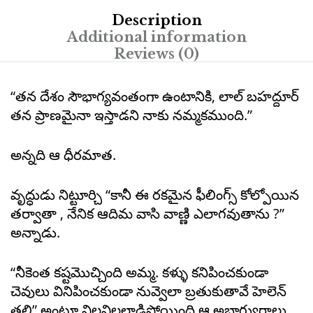
Description
Additional information
Reviews (0)
“తన దేశం సౌభాగ్యవంతంగా ఉంటానికి, లాల్ బహద్దూర్
తన ప్రాణమైనా ఇస్తాడని నాకు నమ్మకముంది.”
అన్నది ఆ ధీరమాత.
వృద్ధుడు నిట్టూర్చి “కానీ ఈ రకమైన ఫీలింగ్స్ కోల్పోయిన
తర్వాతా , నేనిక ఆదిమ వాసి వాణ్ణి ఎలాగవుతాను ?”
అన్నాడు.
“నీకెంత కష్టమొచ్చింది అమ్మ. కళ్ళు కనిపించకుండా
చెవులు వినిపించకుండా నువ్వెలా బ్రతుకుతావే హెలెన్
తల్లి” అంటూ విలవిలలాడిపోయింది ఆ అభాగ్యురాలు.