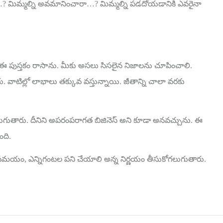
రా…? మిమ్మల్ని అవమానించారా…? మిమ్మల్ని పడదోయడానికి ఎవరైనా
 ఈ పుస్తకం రాసాను. మీకు అసలు సిసలైన నిజాలను చూపించాలి.
 వాటిల్లో లాభాలు తక్కువ వస్తున్నాయి. జీతాన్ని చాలా వరకు
 కాగలుగుతారు. దీనిని అపరంపరాగత బిజినెస్ అని కూడా అనవచ్చును. ఈ
ంది.
ిచేసే సమయం, ఎన్నిగంటల పని చేయాలి అన్న నిర్ణయం తీసుకోగలుగుతారు.