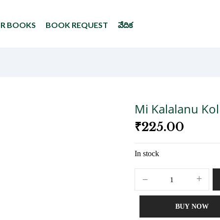
UR BOOKS
BOOK REQUEST
వేదిక
Mi Kalalanu Kol
₹
225.00
In stock
BUY NOW