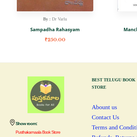
By :
Dr Varlu
Sampadha Rahasyam
Manch
₹
250.00
BEST TELUGU BOOK
STORE
Abount us
Contact Us
Show room:
Terms and Condit
Pusthakamaala Book Store