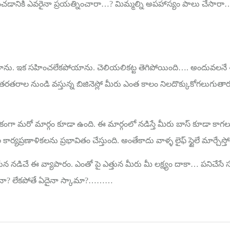
పించడానికి ఎవరైనా ప్రయత్నించారా…? మిమ్మల్ని అపహాస్యం పాలు చేసా
పోయాను. ఇక సహించలేకపోయాను. చెలియలికట్ట తెగిపోయింది…. అందువలనే
రాల నుండి వస్తున్న బిజినెస్లో మీరు ఎంత కాలం నిలదొక్కుకోగలుగుతారు.
్యతిరేకంగా మరో మార్గం కూడా ఉంది. ఈ మార్గంలో నడిస్తే మీరు బాస్ కూడా
ార్యప్రణాళికలను ప్రభావితం చేస్తుంది. అంతేకాదు వాళ్ళ లైఫ్ స్టైలే మార్చేస్తో
్న పేరున నడిచే ఈ వ్యాపారం. ఎంతో పై ఎత్తున మీరు మీ లక్ష్యం దాకా… పన
్పనేనా? లేకపోతే ఏదైనా స్కామా?………