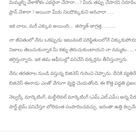
మిమ్మల్ని వేళాకోళం ఎవరైనా చేసారా…? మీరు తప్పు చేసారని నిరూ
ప్లాన్ చేశారా ? అయినా మీరు నిలదొక్కుకుని అరిచారా . . .
ఇక చాలు, మరీ ఎక్కువ అయింది… తస్మాత్ జాగ్రత్త………
నా జీవితంలో నేను ఒకప్పుడు ఇటువంటి పరిస్థితులలోనే చిక్కుకు
నిజాలు తెలుసుకున్నాక మీ కళ్ళు తెరుచుకుంటాయని నా నమ్మకం….. తరత
తగ్గిస్తున్నారు. ఇక తమ ఆఫీసుల్లో పనిచేసే వర్కర్లను తీసేస్తున్నారు.
నేను తరతరాల నుండి వస్తున్న బిజినెస్ గురించి చెప్పాను. దీనికి వ
బిజినెస్ ఈనాడు ఎంతో వేగంగా వృద్ధి చెందుతోంది. ఈ కొత్త పద్ధతి ప్రజల క
నెట్వర్క్ మార్కెటింగ్, మల్టీలెవల్ మార్కెటింగ్ (ఎమ్.ఎల్.ఎమ్) అన
పార్ట్ టైమ్ పనిచేస్తూ బోలెడంత సంపాదించవచ్చు. ఇదంతా ఉత్తి కల