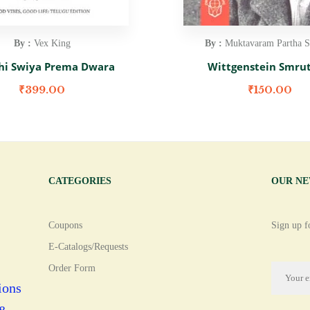
By :
Vex King
By :
Muktavaram Partha S
i Swiya Prema Dwara
Wittgenstein Smrut
₹
399.00
₹
150.00
CATEGORIES
OUR N
Coupons
Sign up fo
E-Catalogs/Requests
Order Form
ions