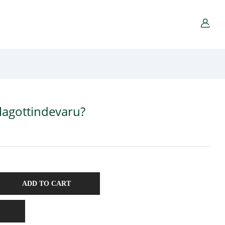
lagottindevaru?
ADD TO CART