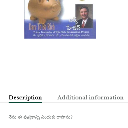
Description
Additional information
నేను ఈ పుస్తకాన్ని ఎందుకు రాసాను?