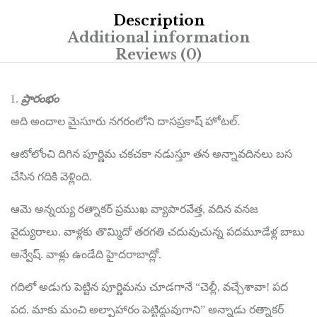
Description
Additional information
Reviews (0)
ప్రారంభం
అది అందాల మైసూరు నగరంలోని దాసప్రకాష్ హోటల్.
ఆటోలోంచి దిగిన పూర్ణిమ చకచకా నడుస్తూ తన అన్నావదినలు బస
చేసిన గదికి వెళ్లింది.
ఆమె అన్నయ్య రత్నాకర్ ప్రముఖ వ్యాపారవేత్త, వదిన వనజ
వైద్యురాలు. వాళ్లకు తొమ్మిదో తరగతి చదువుచున్న పదమూడేళ్ల బాబు
అన్వేష్. వాళ్లు ఉండేది హైదరాబాద్లో.
గదిలో అడుగు పెట్టిన పూర్ణిమను చూడగానే “చెల్లీ, వచ్చేశావా! పద
పద. మాకు మంచి అల్పాహారం పెట్టిద్దువుగాని” అన్నాడు రత్నాకర్