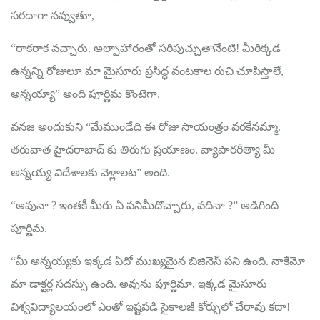
సరదాగా నవ్వుతూ,
“రాకరాక వచ్చారు. అల్పాహారంతో సరిపుచ్చుతానేంటి! మీరిక్కడ
ఉన్నన్ని రోజులూ మా మైసూరు ప్రసిద్ధ వంటకాల రుచి చూపిస్తాలే,
అన్నయ్యా” అంది పూర్ణిమ కొంటెగా.
వనజ అందుకుని “మేముండేది ఈ రోజు సాయంత్రం వరకేనమ్మా.
తరువాత హైదరాబాద్ కు తిరుగు ప్రయాణం. వ్యాపారరీత్యా మీ
అన్నయ్య విదేశాలకు వెళ్లాలట” అంది.
“అవునా ? ఇంతకీ మీరు ఏ పనిమీదొచ్చారు, వదినా ?” అడిగింది
పూర్ణిమ.
“మీ అన్నయ్యకు ఇక్కడ ఏదో ముఖ్యమైన బిజినెస్ పని ఉంది. నాకేమో
మా డాక్టర్ల సదస్సు ఉంది. అవును పూర్ణిమా, ఇక్కడ మైసూరు
విశ్వవిద్యాలయంలో ఎంతో ఇష్టపడి సైకాలజీ కోర్సులో చేరావు కదా!