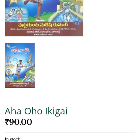
Aha Oho Ikigai
₹
90.00
In stock