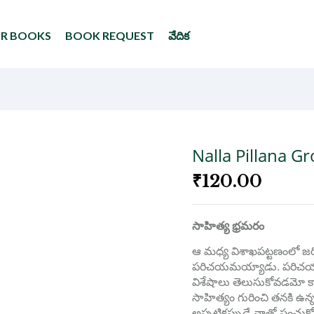
UR BOOKS
BOOK REQUEST
వేదిక
Nalla Pillana Gr
₹
120.00
సాహిత్య భ్రమరం
ఆ మధ్య విశాఖపట్టణంలో జరి
పరిచయమయ్యాడు. పరిచయమంట
విశేషాలు తెలుసుకోవడమో కాద
సాహిత్యం గురించి తనకి ఉన్న
అప్పటికప్పుడే నాతో పంచుక