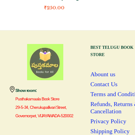
₹
250.00
BEST TELUGU BOOK
STORE
Abount us
Contact Us
Show room:
Terms and Condit
Pusthakamaala Book Store
Refunds, Returns
29-5-34, Cherukupallivari Street,
Cancellation
Governorpet, VIJAYAWADA-520002
Privacy Policy
Shipping Policy