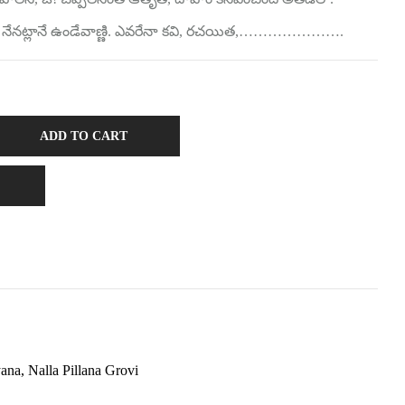
ుల్లో నేనట్లానే ఉండేవాణ్ణి. ఎవరేనా కవి, రచయిత,………………….
ADD TO CART
yana
,
Nalla Pillana Grovi