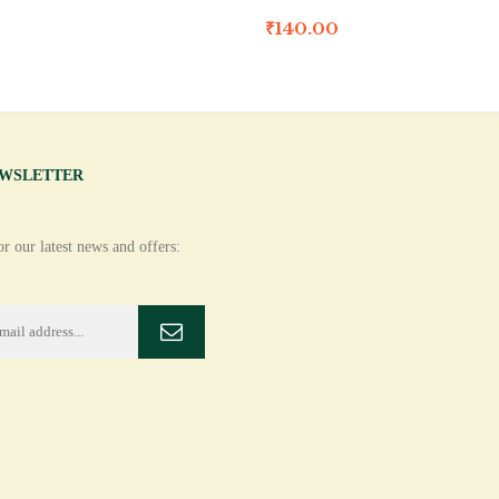
₹
140.00
EWSLETTER
r our latest news and offers: