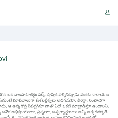
ovi
గిన ఒక బాలసాహిత్యం వర్క్ షాపుకి వెళ్ళినప్పుడు వెంకట నారాయణ
ే మామూలుగా కుశలప్రశ్నలు అడగడమో, తీరిగ్గా, నింపాదిగా
ు, ఆ ఉన్న కొద్ది సేపట్లోనూ నాతో ఏదో ఒకటి మాట్లాడిస్తూ ఉండాలనీ,
 అనేక అభిప్రాయాలూ, ప్రశ్నలూ, ఆశ్చర్యార్థకాలూ అన్నీ అక్కడికక్కడే
ోవాలనీ, ఓ! చెప్పలేనంత ఆతృత, దాహం కనిపించింది అతడిలో.