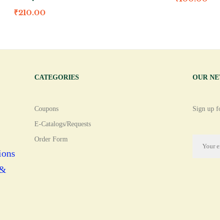
₹
210.00
CATEGORIES
OUR N
Coupons
Sign up fo
E-Catalogs/Requests
Order Form
ions
 &