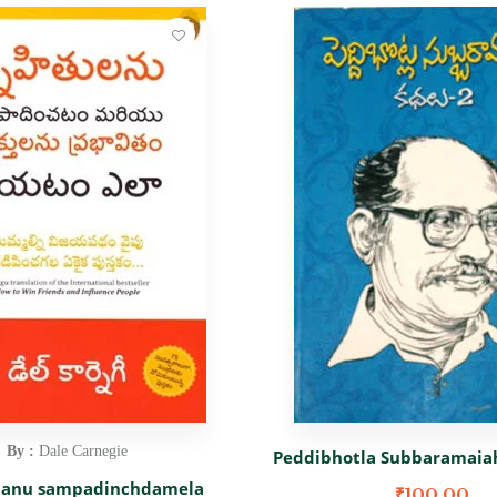
By :
Dale Carnegie
Peddibhotla Subbaramaia
lanu sampadinchdamela
₹
100.00