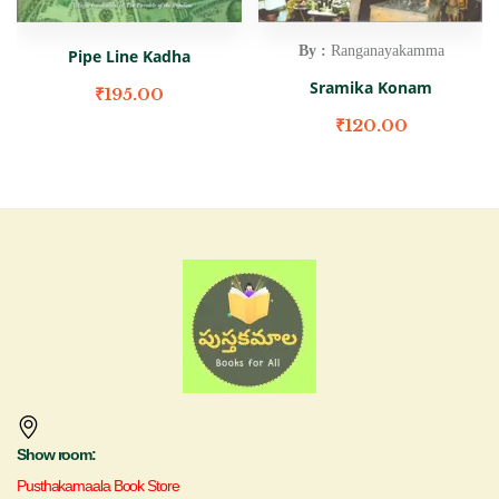
By :
Ranganayakamma
Pipe Line Kadha
Sramika Konam
₹
195.00
₹
120.00
Show room:
Pusthakamaala Book Store