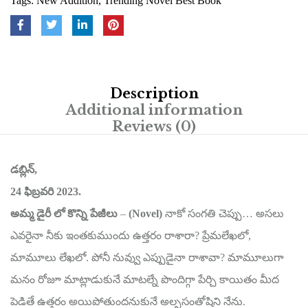
Tags:
New Addition
,
Trending Novel Best Book
Description
Additional information
Reviews (0)
డబ్లిన్,
24 ఫిబ్రవరి 2023.
అమ్మ డైరీ లో కొన్ని పేజీలు
–
(Novel)
నాకో సంగతి చెప్పు… అసలు
ఎవరైనా నీకు ఇంతకుముందు ఉత్తరం రాశారా? ప్రేమలేఖలో,
మామూలు లేఖలో. పోనీ నువ్వు ఎప్పుడైనా రాశావా? మామూలుగా
మనం రోజూ మాట్లాడుకునే మాటల్నే పొందిగ్గా పేర్చి కాయితం మీద
పెడితే ఉత్తరం అయిపోతుందనుకునే అల్పసంతోషిని నేను.