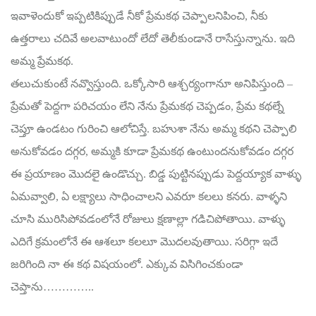
ఇవాళెందుకో ఇప్పటికిప్పుడే నీకో ప్రేమకథ చెప్పాలనిపించి, నీకు
ఉత్తరాలు చదివే అలవాటుందో లేదో తెలీకుండానే రాసేస్తున్నాను. ఇది
అమ్మ ప్రేమకథ.
తలుచుకుంటే నవ్వొస్తుంది. ఒక్కోసారి ఆశ్చర్యంగానూ అనిపిస్తుంది –
ప్రేమతో పెద్దగా పరిచయం లేని నేను ప్రేమకథ చెప్పడం, ప్రేమ కథల్నే
చెప్తూ ఉండటం గురించి ఆలోచిస్తే. బహుశా నేను అమ్మ కథని చెప్పాలి
అనుకోవడం దగ్గర, అమ్మకి కూడా ప్రేమకథ ఉంటుందనుకోవడం దగ్గర
ఈ ప్రయాణం మొదలై ఉండొచ్చు. బిడ్డ పుట్టినప్పుడు పెద్దయ్యాక వాళ్ళు
ఏమవ్వాలి, ఏ లక్ష్యాలు సాధించాలని ఎవరూ కలలు కనరు. వాళ్ళని
చూసి మురిసిపోవడంలోనే రోజులు క్షణాల్లా గడిచిపోతాయి. వాళ్ళు
ఎదిగే క్రమంలోనే ఈ ఆశలూ కలలూ మొదలవుతాయి. సరిగ్గా ఇదే
జరిగింది నా ఈ కథ విషయంలో. ఎక్కువ విసిగించకుండా
చెప్తాను…………..